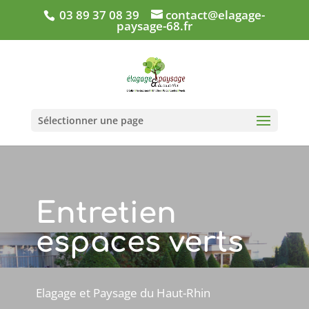
03 89 37 08 39
contact@elagage-
paysage-68.fr
Sélectionner une page
Entretien
espaces verts
Elagage et Paysage du Haut-Rhin